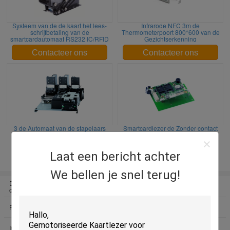
Systeem van de de kaart het lees-
Infrarode NFC 3m de
schrijfbetaling van de
Thermometerpoort 800*600 van de
smartcardautomaat RS232 IC/RFID
Gezichtserkenning
Contacteer ons
Contacteer ons
3 de Automaat van de stapelaars
Smartcardlezer de Zonder contact
Magnetische Kaart
van RFID
Contacteer ons
Contacteer ons
Laat een bericht achter
We bellen je snel terug!
De Lezer van de
Gemotoriseerde Kaartlezer
onderdompelingskaart
De Lezer van de tussenvoegsel
RFID kaartlezer
Magnetische Kaart
IC-de Schrijver van de Kaartlezer
Atm Card Reader