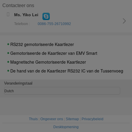
Contacteer ons
ISO Gemotoriseerde Slimme de Magnetische Kaartlezer van RFI
Ms. Yiko Lei
Tamper-Proof IC Gemotoriseerde Kaartlezer met de Interface v
Telefoon :
0086-755-26710992
De gemotoriseerde Lezer van ATM Smart Card, Magnetische Kaar
De ATM Gemotoriseerde Lezer van Contactsmart card/Schrijver
RS232 gemotoriseerde Kaartlezer
Gemotoriseerde de Kaartlezer van EMV Smart
Magnetische Gemotoriseerde Kaartlezer
De hand van de de Kaartlezer RS232 IC van de Tussenvoegselon
RS 232 de Hybride Halve van de Lezersmanual insert card van d
Veranderingstaal
ATM-van de de Kaartlezer DC5V EMV van Onderdompelingsic de M
Dutch
Automatisch van de de Onderdompelingskaart van IC RS232 van d
Van de de Onderdompelingskaart van EMV de Handrfid van de Le
Thuis
|
Ongeveer ons
|
Sitemap
|
Privacybeleid
Desktopmening