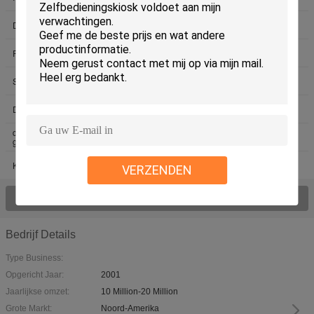
De Lezer van de kioskkaart
Hybride Kaartlezer
RFID-Kaartautomaat
Magnetische Kaartautomaat
De Acceptor van de
Smart Card-Automaat
Automaatrekening
De Acceptor van de kioskrekening
Identiteitskaartscanner
de thermometer van de
De Automaat van de
gezichtserkenning
kaartverpersoonlijking
Kioskcamera
VERZENDEN
Bekijk Alle Producten >
Bedrijf Details
Type Business:
Opgericht Jaar:
2001
Jaarlijkse omzet:
10 Million-20 Million
Grote Markt:
Noord-Amerika