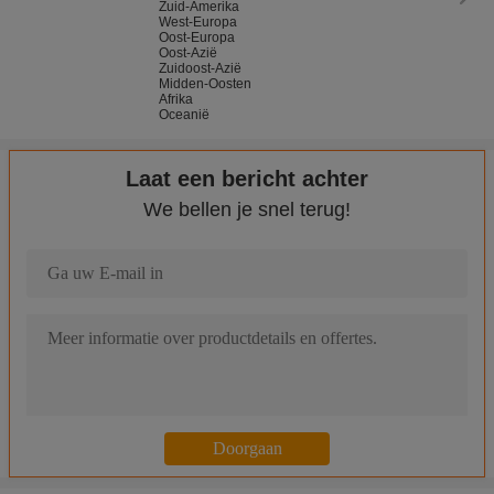
Zuid-Amerika
West-Europa
Oost-Europa
Oost-Azië
Zuidoost-Azië
Midden-Oosten
Afrika
Oceanië
Laat een bericht achter
We bellen je snel terug!
ISO14443 RFID Gemotoriseerde Kaartlezer met RS232-Interface,
De Kaartlezer van de douaners232 Magnetische Streep, van de d
3 in 1 Gemotoriseerde Kaartlezer voor RFID-Kaart, IC-de Schrijv
RS232 gemotoriseerd Kaartlezer/IC-Kaartlezersmateriaal voor Z
Gemotoriseerde de Kaartlezer van EMV Smart/de Lezer van de K
Snelle Gemotoriseerde Kaartlezer voor Toegangsbeheerterminals
De eerste/kleinste Gemotoriseerde Kaartlezer met Anti-skimming/A
De autolezer van de Kiosksmart card van de Tussenvoegselinform