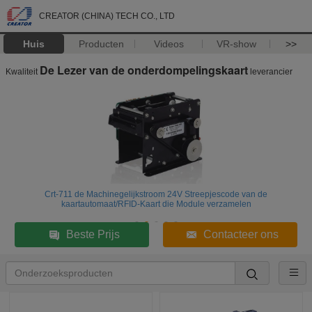
CREATOR (CHINA) TECH CO., LTD
Huis
Producten
Videos
VR-show
>>
De Lezer van de onderdompelingskaart
Kwaliteit
leverancier
Crt-711 de Machinegelijkstroom 24V Streepjescode van de
kaartautomaat/RFID-Kaart die Module verzamelen
Beste Prijs
Contacteer ons