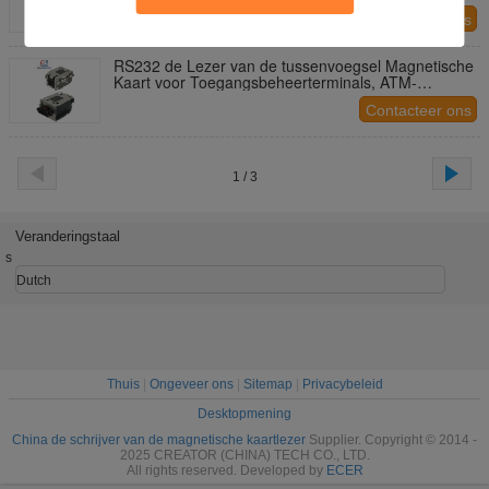
Smart Card voor Betalingssystemen
Contacteer ons
RS232 de Lezer van de tussenvoegsel Magnetische
Kaart voor Toegangsbeheerterminals, ATM-
Kaartlezer gelijkstroom 24V
Contacteer ons
1 / 3
Veranderingstaal
s
Dutch
Thuis
|
Ongeveer ons
|
Sitemap
|
Privacybeleid
Desktopmening
China de schrijver van de magnetische kaartlezer
Supplier. Copyright © 2014 -
2025 CREATOR (CHINA) TECH CO., LTD.
All rights reserved. Developed by
ECER