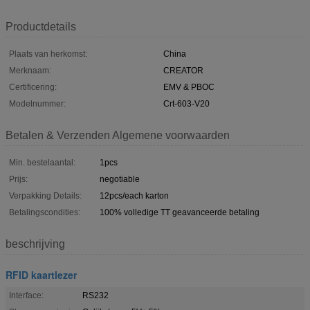
Productdetails
Plaats van herkomst:
China
Merknaam:
CREATOR
Certificering:
EMV & PBOC
Modelnummer:
Crt-603-V20
Betalen & Verzenden Algemene voorwaarden
Min. bestelaantal:
1pcs
Prijs:
negotiable
Verpakking Details:
12pcs/each karton
Betalingscondities:
100% volledige TT geavanceerde betaling
beschrijving
RFID kaartlezer
Interface:
RS232