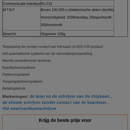
Communicatie interface
Rs-232
M.T.B.F
Boven 100.000 u (elektronische delen slechts)
Voorzichtigheid: 250times/day, 25days/month,
300hrs/month
Gewicht
Ongeveer 100g
Toepassing de zonder contact van het kaart crt-603-V20 product
Het automatische systeem van de vervoerprijsinzameling
Machts veranderende terminal
Kaartbeheersysteem
Parkerensysteem
Toegangsbeheersysteem
Betalingskiosk
de lezer en de schrijver van de chipkaart
Markeringen:
,
de slimme schrijver zonder contact van de kaartlezer
,
rfid smartcardlezerschrijver
Krijg de beste prijs voor