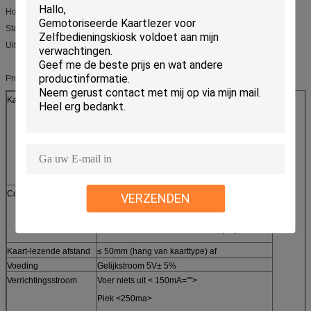
Hoog Ruw gemaakte & Gemakkelijke Integratie
Standaardusb-verbinding
Uitzonderlijke Gebruikerservaring
Productspecificatie de zonder contact van de kaartlezer crt-603-V20
Kaarttype
IC-kaart ISO7816
Steun T=0, de kaart van T=1 PSAM
RFID-kaartiso14443 Type A & B
Steun Mifare 1 S50, S70, UL-kaart
Mifare plus, Mifare Desfire
Communicatie protocol
Compatibel systeem met: 603V 10 protocol
VERZENDEN
ZLG500 protocol
Het net van de staat het laden stapelprotocol
Kaart-lezende afstand
≤ 50mm (hang van kaarttype) af
Voeding
Gelijkstroom 5V± 5%
Verrichtingsstroom
Voer niets uit < 150mA="">
Piek <250ma>