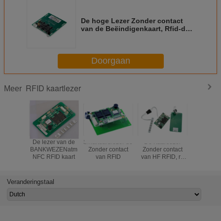
De hoge Lezer Zonder contact
van de Beëindigenkaart, Rfid-de
Interface van de de Kaartlezer crt-
603-V20 RS232 van
Identiteitskaart
Doorgaan
RFID kaartlezer
Meer
De lezer van de
Smartcardlezer de
De Kaartlezer
RFI
BANKWEZENatm
Zonder contact
Zonder contact
Communi
NFC RFID kaart
van RFID
van HF RFID, rf-
van de
Kaartlezer met
Moduleu
70mm het Lezen
Volled
Afstand
Snelheid 
Veranderingstaal
Kaartl
Interface
contact c
CZ