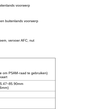
uitenlands voorwerp
gen buitenlands voorwerp
teem, vervoer AFC, nut
te om PSAM-raad te gebruiken)
kaart
 85.47~85.90mm
.76mm)