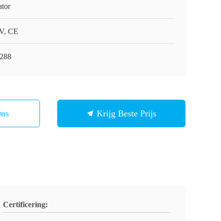
ator
V, CE
-288
Ons
Krijg Beste Prijs
Certificering: