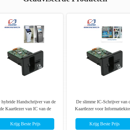
 hybride Handschrijver van de
De slimme IC-Schrijver van 
de Kaartlezer van IC van de
Kaartlezer voor Informatiekio
Tussenvoegselrf Spaander, de
RFID-de Schrijver van de
Magnetische Lezer van
Kaartlezer
Krijg Beste Prijs
Krijg Beste Prijs
Streepsmart card