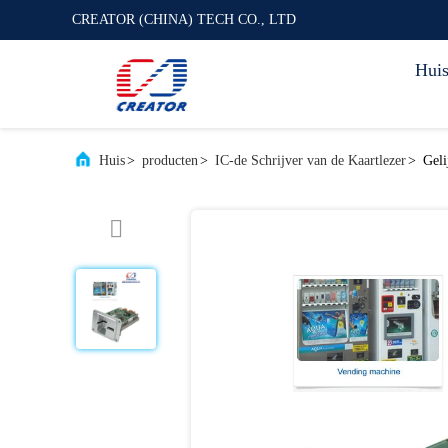
CREATOR (CHINA) TECH CO., LTD
Hui
Huis
>
producten
>
IC-de Schrijver van de Kaartlezer
>
Geli