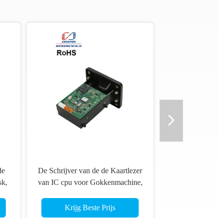
de
De Schrijver van de de Kaartlezer
sk,
van IC cpu voor Gokkenmachine,
de Lezer van ATM Smart Card
Krijg Beste Prijs