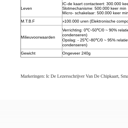
IC-de kaart contacteert: 300.000 ke
Leven
Slotmechanisme: 500.000 keer min
Micro- schakelaar: 500.000 keer mi
M.T.B.F
>
100.000 uren (Elektronische compo
Verrichting: 0℃~50℃/0 ~ 90% relatie
condenseren)
Milieuvoorwaarden
Opslag: - 25℃~80℃/0 ~ 95% relatiev
condenseren)
Gewicht
Ongeveer 240g
Markeringen:
Ic De Lezersschrijver Van De Chipkaart
,
Sma