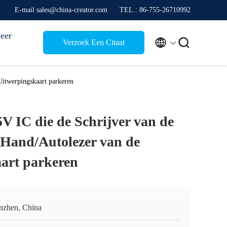
E-mail sales@china-creator.com
TEL.: 86-755-26710992
eer


Verzoek Een Citaat
Uitwerpingskaart parkeren
V IC die de Schrijver van de
e Hand/Autolezer van de
art parkeren
nzhen, China