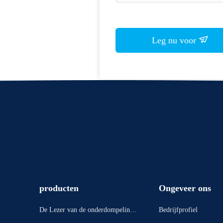
Leg nu voor
producten
Ongeveer ons
De Lezer van de onderdompelings
Bedrijfprofiel
kaart