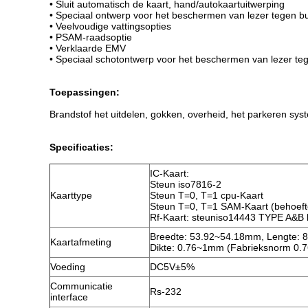
• Sluit automatisch de kaart, hand/autokaartuitwerping
• Speciaal ontwerp voor het beschermen van lezer tegen b
• Veelvoudige vattingsopties
• PSAM-raadsoptie
• Verklaarde EMV
• Speciaal schotontwerp voor het beschermen van lezer te
Toepassingen:
Brandstof het uitdelen, gokken, overheid, het parkeren sys
Specificaties:
IC-Kaart:
Steun iso7816-2
Kaarttype
Steun T=0, T=1 cpu-Kaart
Steun T=0, T=1 SAM-Kaart (behoef
Rf-Kaart: steuniso14443 TYPE A&B 
Breedte: 53.92~54.18mm, Lengte:
Kaartafmeting
Dikte: 0.76~1mm (Fabrieksnorm 0
Voeding
DC5V±5%
Communicatie
Rs-232
interface