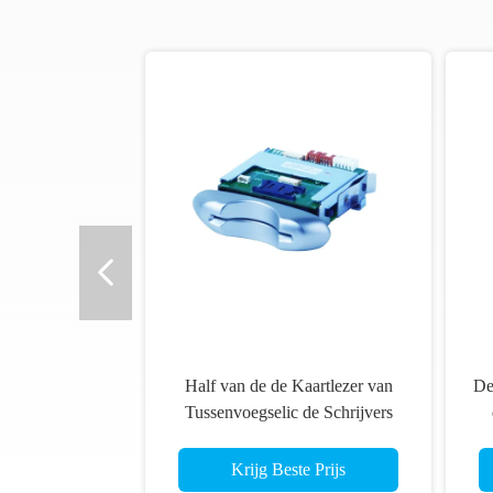
Half van de de Kaartlezer van
De
Tussenvoegselic de Schrijvers
Gemakkelijk Onderhoud voor
Groef/Gokkenmachine
Krijg Beste Prijs