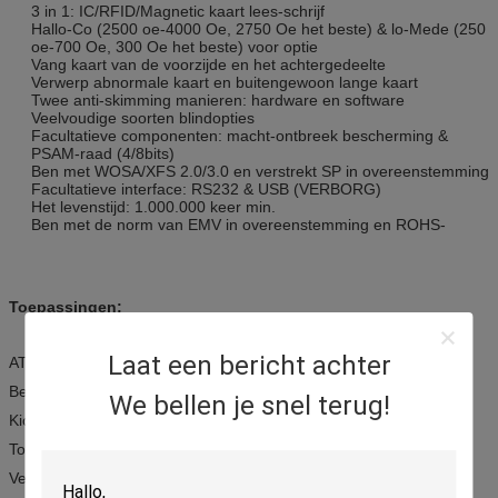
3 in 1: IC/RFID/Magnetic kaart lees-schrijf
Hallo-Co (2500 oe-4000 Oe, 2750 Oe het beste) & lo-Mede (250
oe-700 Oe, 300 Oe het beste) voor optie
Vang kaart van de voorzijde en het achtergedeelte
Verwerp abnormale kaart en buitengewoon lange kaart
Twee anti-skimming manieren: hardware en software
Veelvoudige soorten blindopties
Facultatieve componenten: macht-ontbreek bescherming &
PSAM-raad (4/8bits)
Ben met WOSA/XFS 2.0/3.0 en verstrekt SP in overeenstemming
Facultatieve interface: RS232 & USB (VERBORG)
Het levenstijd: 1.000.000 keer min.
Ben met de norm van EMV in overeenstemming en ROHS-
Toepassingen:
Laat een bericht achter
ATM
Betalingssystemen
We bellen je snel terug!
Kioskterminals
Toegangsbeheerterminals
Veiligheidsterminals