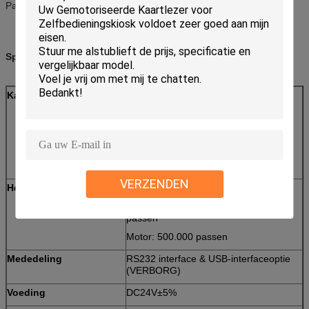
Parkerensystemen
Specificaties:
Kaartnorm
Magnetische Kaart: ISO7810
IDENTITEITSKAART-1.7811
IC-Kaart: Iso7816-2
Steun T=0, T=1 cpu-Kaart
Steun T=0, T=1 SIM-Kaart
Rf-Kaart: ISO14443 TYPE A&B
Steun Mifare S50, S70, UL-Kaart
VERZENDEN
Het levenstijd
Magnetisch hoofd: 500.000 passen
IC-de kaart contacteert: 300.000
passen
Motor: 500.000 passen
Mededeling
RS232 interface & USB-interfaceoptie
(VERBORG)
Voeding
DC24V±5%