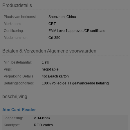
Productdetails
Plaats van herkomst:
Shenzhen, China
Merknaam:
CRT
Certificering:
EMV Level1 approved/CE certificate
Modelnummer:
Crt-350
Betalen & Verzenden Algemene voorwaarden
Min. bestelaantal:
1 stk
Prijs:
negotiable
Verpakking Details:
4pcs/each karton
Betalingscondities:
100% volledige TT geavanceerde betaling
beschrijving
Atm Card Reader
Toepassing:
ATM-kiosk
Kaarttype:
RFID-codes