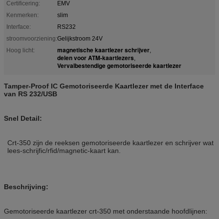
Certificering:
EMV
Kenmerken:
slim
Interface:
RS232
stroomvoorziening:
Gelijkstroom 24V
magnetische kaartlezer schrijver
Hoog licht:
,
delen voor ATM-kaartlezers
,
Vervalbestendige gemotoriseerde kaartlezer
Tamper-Proof IC Gemotoriseerde Kaartlezer met de Interface
van RS 232/USB
Snel Detail:
Crt-350 zijn de reeksen gemotoriseerde kaartlezer en schrijver wat
lees-schrijfic/rfid/magnetic-kaart kan.
Beschrijving:
Gemotoriseerde kaartlezer crt-350 met onderstaande hoofdlijnen: