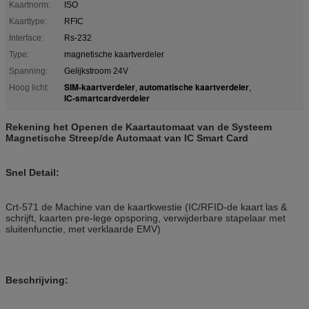
Kaartnorm:
ISO
Kaarttype:
RFIC
Interface:
Rs-232
Type:
magnetische kaartverdeler
Spanning:
Gelijkstroom 24V
SIM-kaartverdeler
automatische kaartverdeler
Hoog licht:
,
,
IC-smartcardverdeler
Rekening het Openen de Kaartautomaat van de Systeem
Magnetische Streep/de Automaat van IC Smart Card
Snel Detail:
Crt-571 de Machine van de kaartkwestie (IC/RFID-de kaart las &
schrijft, kaarten pre-lege opsporing, verwijderbare stapelaar met
sluitenfunctie, met verklaarde EMV)
Beschrijving: