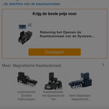
de machine van de kaartautomaat
,
Krijg de beste prijs voor
Rekening het Openen de
Kaartautomaat van de Systeem
Magnetische Streep/de Automaat
van IC Smart Card
Doorgaan
Magnetische Kaartautomaat
Meer
Kaartcollector
Kaartautomaat,
De Lezer van de
3 de Au
(Dubbel
het apparaat van
twee Stapelaars
van de sta
Patroontype)
het
Magnetische
Magnet
haakmechanisme,
Kaart
Kaar
automatische