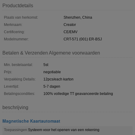
Productdetails
Plaats van herkomst:
Shenzhen, China
Merknaam:
Creator
Certificering:
CE/EMV
Modelnummer:
CRT-571 (001) ER-BSJ
Betalen & Verzenden Algemene voorwaarden
Min. bestelaantal:
5st
Prijs:
negotiable
Verpakking Details:
12pcs/each karton
Levertijd:
5-7 dagen
Betalingscondities:
100% volledige TT geavanceerde betaling
beschrijving
Magnetische Kaartautomaat
Toepassingen:
Systeem voor het openen van een rekening