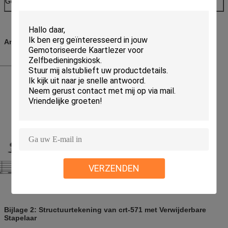
Gewicht
Ong. 2.0kg
Annex1. Structuur en Afmetingstekening
VERZENDEN
Bijlage 2: Structuurtekening van crt-571 met Verwijderbare
Stapelaar