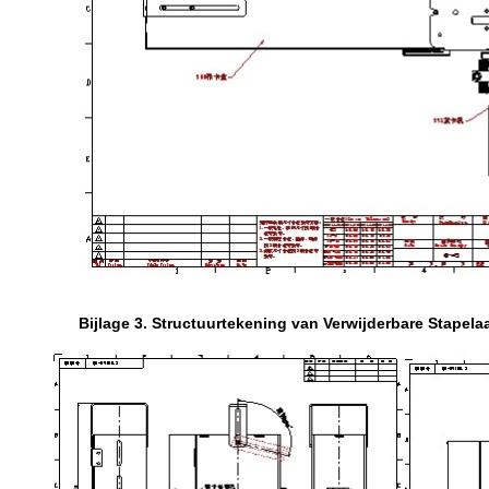
Bijlage 3. Structuurtekening van Verwijderbare Stapela