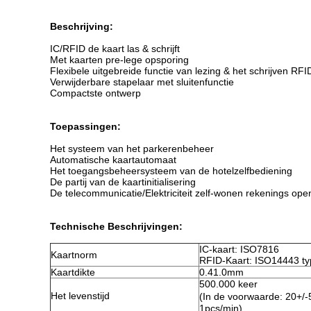
Beschrijving:
IC/RFID de kaart las & schrijft
Met kaarten pre-lege opsporing
Flexibele uitgebreide functie van lezing & het schrijven RFI
Verwijderbare stapelaar met sluitenfunctie
Compactste ontwerp
Toepassingen:
Het systeem van het parkerenbeheer
Automatische kaartautomaat
Het toegangsbeheersysteem van de hotelzelfbediening
De partij van de kaartinitialisering
De telecommunicatie/Elektriciteit zelf-wonen rekenings ope
Technische Beschrijvingen:
IC-kaart: ISO7816
Kaartnorm
RFID-Kaart: ISO14443 t
Kaartdikte
0.41.0mm
500.000 keer
Het levenstijd
(In de voorwaarde: 20+/
1pcs/min)