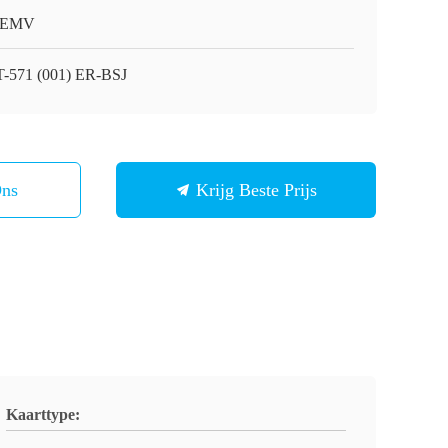
/EMV
-571 (001) ER-BSJ
Ons
Krijg Beste Prijs
Kaarttype: