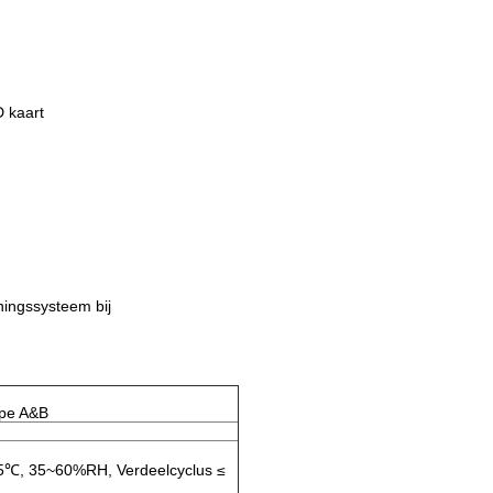
D kaart
ningssysteem bij
ype A&B
-5℃, 35~60%RH, Verdeelcyclus ≤