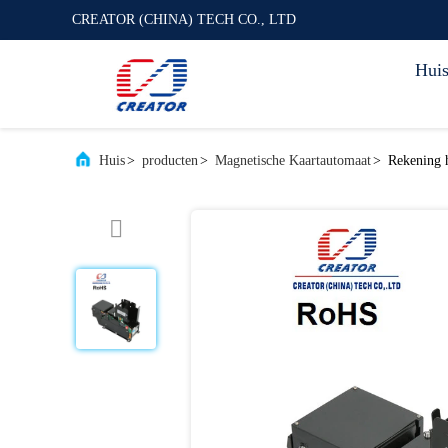
CREATOR (CHINA) TECH CO., LTD
Hui
Huis
>
producten
>
Magnetische Kaartautomaat
>
Rekening 