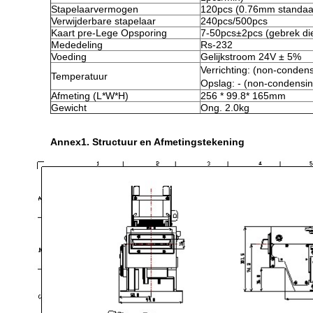
Stapelaarvermogen
120pcs (0.76mm standaa
Verwijderbare stapelaar
240pcs/500pcs
Kaart pre-Lege Opsporing
7-50pcs±2pcs (gebrek die
Mededeling
Rs-232
Voeding
Gelijkstroom 24V ± 5%
Verrichting: (non-cond
Temperatuur
Opslag: - (non-condens
Afmeting (L*W*H)
256 * 99.8* 165mm
Gewicht
Ong. 2.0kg
Annex1. Structuur en Afmetingstekening