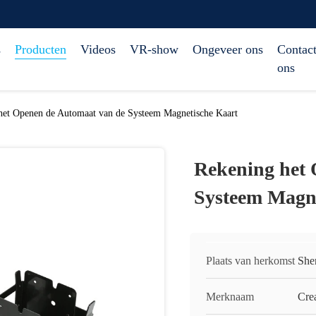
s
Producten
Videos
VR-show
Ongeveer ons
Contact
ons
het Openen de Automaat van de Systeem Magnetische Kaart
Rekening het 
Systeem Magne
Plaats van herkomst
She
Merknaam
Cre