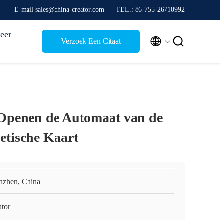
E-mail sales@china-creator.com
TEL.: 86-755-26710992
eer


Verzoek Een Citaat
Openen de Automaat van de
tische Kaart
nzhen, China
ator