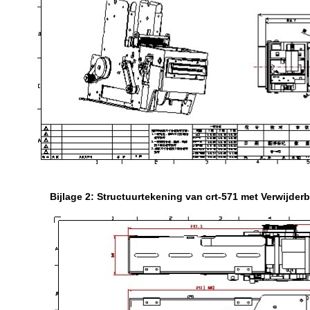
Bijlage 2: Structuurtekening van crt-571 met Verwijder