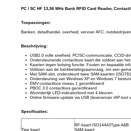
PC / SC HF 13,56 MHz Bank RFID Card Reader, Contactl
Toepassingen:
Banken, detailhandel, overheid, vervoer AFC, nutsbedrijven
Beschrijving:
USB2.0 volle snelheid, PC/SC-communicatie, CCID-driv
Ondersteunende contactloze kaart die voldoet aan het
Kaarten tegen botsing functie: Fouten en bepaalde in
Voldoen aan de bankbetalingsaanvraag, om een gemakke
Met SAM-slot, ondersteunt twee SAM-kaarten (ISO7816
Ondersteuning van Windows XP en Windows 7 bestur
EMV-contactloos niveau 1 gecertificeerd
PBOC 3.0 contactloos gecertificeerd
Afzonderlijk LED-indicatorbord met 4 kleuren
Online firmware-update via USB (leverancier IAP-tool v
Specificaties:
RF-kaart:ISO14443Type A&B
Tipe kaart
SAM-kaart: