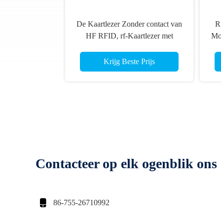
De Kaartlezer Zonder contact van
R
HF RFID, rf-Kaartlezer met
Mo
70mm het Lezen Afstand
van
Krijg Beste Prijs
Contacteer op elk ogenblik ons

86-755-26710992