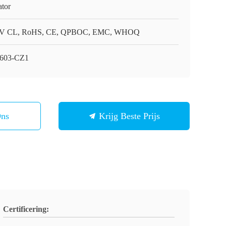
ator
V CL, RoHS, CE, QPBOC, EMC, WHOQ
-603-CZ1
Ons
Krijg Beste Prijs
Certificering: