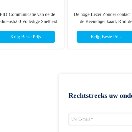
FID-Communicatie van de de
De hoge Lezer Zonder contact
duleusb2.0 Volledige Snelheid
de Beëindigenkaart, Rfid-d
 de Kaartlezer Interface zonder
Interface van de de Kaartlezer 
contact crt-603-CZ7
603-V20 RS232 van
Krijg Beste Prijs
Krijg Beste Prijs
Identiteitskaart
Rechtstreeks uw ond