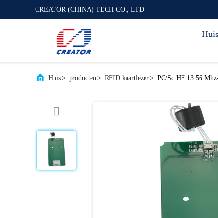
CREATOR (CHINA) TECH CO., LTD
Hui
Huis
>
producten
>
RFID kaartlezer
>
PC/Sc HF 13.56 Mhz-d