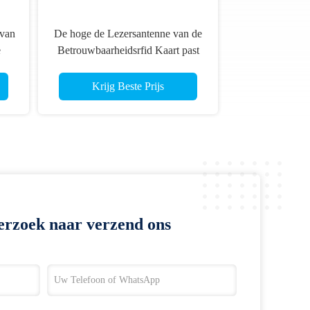
 van
De hoge de Lezersantenne van de
e
Betrouwbaarheidsrfid Kaart past
crt-
voor Kioskterminals aan
Krijg Beste Prijs
erzoek naar verzend ons