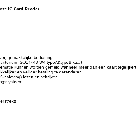
oze IC Card Reader
er, gemakkelijke bediening
 criterium ISO14443-3/4 typeA&typeB kaart
formatie kunnen worden gemeld wanneer meer dan één kaart tegelijker
lijker en veiliger betaling te garanderen
-naleving) lezen en schrijven
ingssysteem
erstrekt)