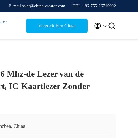
E-mail sales@china-creator.com
TEL.: 86-755-26710992
eer


Verzoek Een Citaat
6 Mhz-de Lezer van de
t, IC-Kaartlezer Zonder
nzhen, China