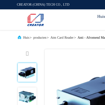
CREATOR (CHINA) TECH CO., LTD
Hui
Huis
>
producten
>
Atm Card Reader
>
Anti - Afromend Ma