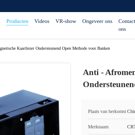
s
Producten
Videos
VR-show
Ongeveer ons
Contact
ons
gnetische Kaartlezer Ondersteunend Open Methode voor Banken
Anti - Afrome
Ondersteunen
Plaats van herkomst
Chi
Merknaam
CR