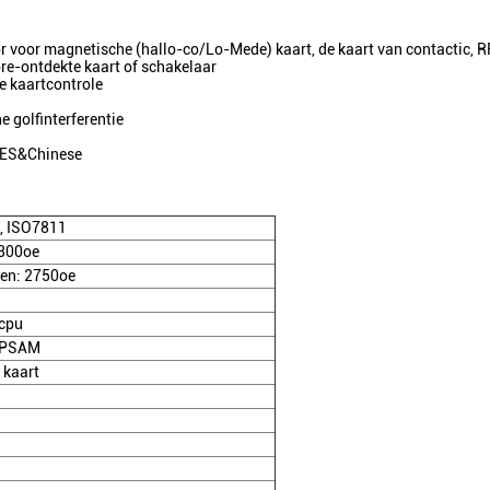
 voor magnetische (hallo-co/Lo-Mede) kaart, de kaart van contactic, R
re-ontdekte kaart of schakelaar
e kaartcontrole
 golfinterferentie
 AES&Chinese
, ISO7811
 300oe
jven: 2750oe
 cpu
1 PSAM
 kaart