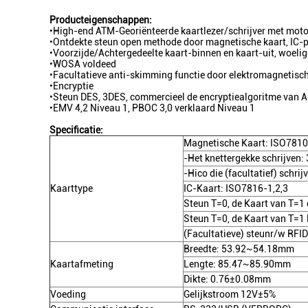
Producteigenschappen:
•High-end ATM-Georiënteerde kaartlezer/schrijver met motor
•Ontdekte steun open methode door magnetische kaart, IC-p
•Voorzijde/Achtergedeelte kaart-binnen en kaart-uit, woelig
•WOSA voldeed
•Facultatieve anti-skimming functie door elektromagnetische
•Encryptie
•Steun DES, 3DES, commercieel de encryptiealgoritme van
•EMV 4,2 Niveau 1, PBOC 3,0 verklaard Niveau 1
Specificatie:
Magnetische Kaart: ISO7810
-Het knettergekke schrijven:
-Hico die (facultatief) schri
Kaarttype
IC-Kaart: ISO7816-1,2,3
Steun T=0, de Kaart van T=1
Steun T=0, de Kaart van T=
(Facultatieve) steunr/w RFID
Breedte: 53.92~54.18mm
Kaartafmeting
Lengte: 85.47~85.90mm
Dikte: 0.76±0.08mm
Voeding
Gelijkstroom 12V±5%