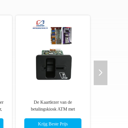
de
Anti - Afromend Magnetische
 met
Kaartlezer Ondersteunend Open
 Card-
Methode voor Banken
Krijg Beste Prijs