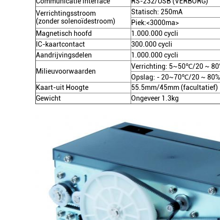
Communicatie interface
RS-232/USB (VERBORG)
Statisch: 250mA
Verrichtingsstroom
(zonder solenoïdestroom)
Piek:<3000ma>
Magnetisch hoofd
1.000.000 cycli
IC-kaartcontact
300.000 cycli
Aandrijvingsdelen
1.000.000 cycli
Verrichting: 5~50℃/20 ~ 80
Milieuvoorwaarden
Opslag: - 20~70℃/20 ~ 80%R
Kaart-uit Hoogte
55.5mm/45mm (facultatief)
Gewicht
Ongeveer 1.3kg