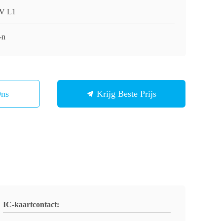
V L1
-n
Ons
Krijg Beste Prijs
IC-kaartcontact: