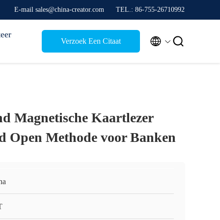
E-mail sales@china-creator.com
TEL.: 86-755-26710992
eer


Verzoek Een Citaat
nd Magnetische Kaartlezer
d Open Methode voor Banken
na
T