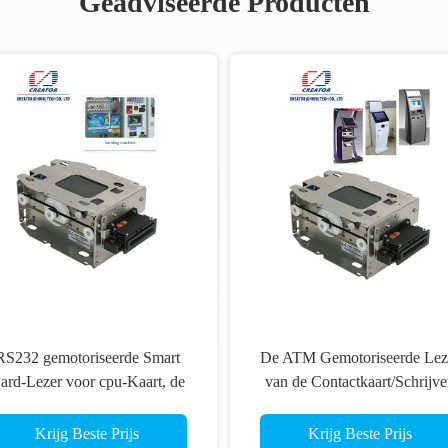
Geadviseerde Producten
De ATM Gemotoriseerde Lezer
De Kaartlezer van 
van de Contactkaart/Schrijver,
betalingskiosk ATM
Slimme SIM-Kaartlezer ROHS
Handtoevoeging, Smart
Lezer
Krijg Beste Prijs
Krijg Beste Prijs