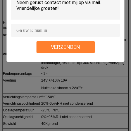
foutenkaart voor anti-diefstal en bankbeheer
◆Van het de veiligheids standaardontwerp van ATM
het hoge ◆Dust-bestand ontwerp voor ruwe milieu's
Het uitdelen
◆cassette pre-leeg ontdekken ◆card/kaart het lege
modulestatus
ontdekken
het controleren
◆De bak van de foutenkaart het volledige het
ontdekken ◆status controleren van het vervoeren van
weg
VERZENDEN
printer
Functie van de steun de directe druk van thermische
sublimatie
technologie, resolutie: dpi 300 steunt enig/tweezijdig
druk
Foutenpercentage
<1>
Voeding
24V +/-10% 10A
Nutteloze stroom < 2A="">
Verrichtingstemperatuur
5℃-50℃
Verrichtingsvochtigheid
20%-65%RH niet condenserend
Opslagtemperatuur
-25℃~70℃
Opslagvochtigheid
0%~95%RH niet condenserend
Gewicht
40Kg rond