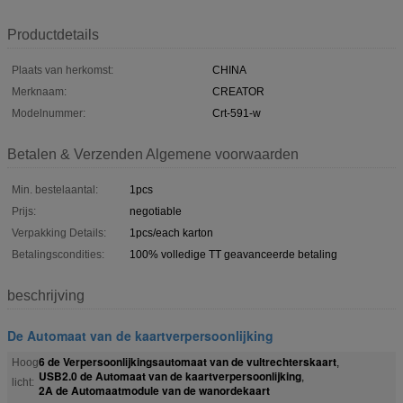
Productdetails
Plaats van herkomst:
CHINA
Merknaam:
CREATOR
Modelnummer:
Crt-591-w
Betalen & Verzenden Algemene voorwaarden
Min. bestelaantal:
1pcs
Prijs:
negotiable
Verpakking Details:
1pcs/each karton
Betalingscondities:
100% volledige TT geavanceerde betaling
beschrijving
De Automaat van de kaartverpersoonlijking
6 de Verpersoonlijkingsautomaat van de vultrechterskaart
Hoog
,
USB2.0 de Automaat van de kaartverpersoonlijking
,
licht:
2A de Automaatmodule van de wanordekaart