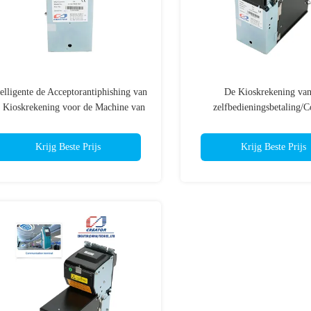
telligente de Acceptorantiphishing van
De Kioskrekening van
 Kioskrekening voor de Machine van
zelfbedieningsbetaling/C
de Zelfbedieningsbetaling
geldacceptor met CCNET, Bil
compatiable met MS
Krijg Beste Prijs
Krijg Beste Prijs