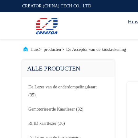
CREATOR (CHINA) TECH CO., LTD
Hui
Huis
>
producten
>
De Acceptor van de kioskrekening
ALLE PRODUCTEN
De Lezer van de onderdompelingskaart
(35)
Gemotoriseerde Kaartlezer
(32)
RFID kaartlezer
(36)
De Lezer van de tussenvoegsel