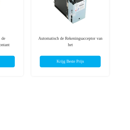
 de
Automatisch de Rekeningsacceptor van
ontant
het
l Validator
Zelfbedieningsapparaat/Automaatbankbiljet
M/SM
Bill Validator
Krijg Beste Prijs