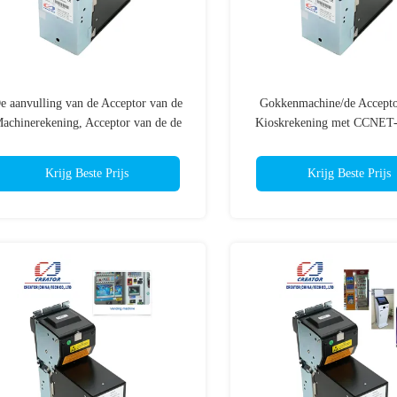
e aanvulling van de Acceptor van de
Gokkenmachine/de Accepto
achinerekening, Acceptor van de de
Kioskrekening met CCNET-
avenrekening van de Gokkenmachine
Slimme Rekeningsacce
CCNET de Periodieke
Krijg Beste Prijs
Krijg Beste Prijs