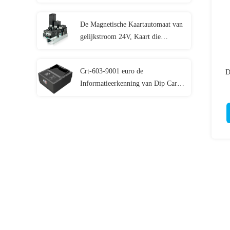
Kaartdruk Eind t-301-p uitgeven
De Magnetische Kaartautomaat van
gelijkstroom 24V, Kaart die
Machine crt-591-t met 3
Kaartstapelaars uitgeeft
Crt-603-9001 euro de
D
Informatieerkenning van Dip Card
Reader van de Paspoortlezer