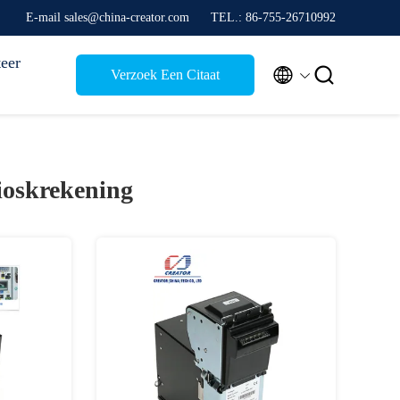
E-mail sales@china-creator.com
TEL.: 86-755-26710992
eer


Verzoek Een Citaat
ioskrekening