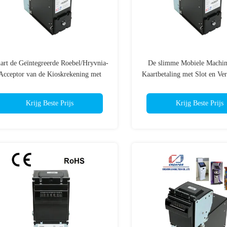
art de Geïntegreerde Roebel/Hryvnia-
De slimme Mobiele Machin
Acceptor van de Kioskrekening met
Kaartbetaling met Slot en Ve
auto-Kaliberbepaling
Veilige Stapelaar
Krijg Beste Prijs
Krijg Beste Prijs