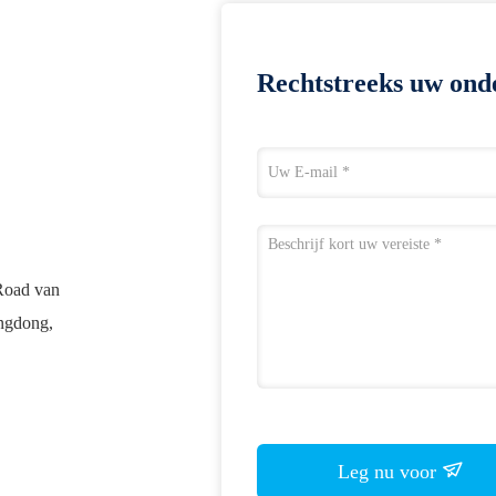
Rechtstreeks uw ond
Road van
ngdong,
Leg nu voor