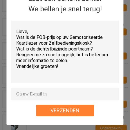
Card, Kaart die Machine crt-720-B uitgeven
We bellen je snel terug!
Onderzoek nu
RFID/IC/magnetische Smart Card-Automaat
gelijkstroom 24V crt-591-t voor Financiële Industrie
Onderzoek nu
Rs-232 van communicatie Automaat crt-571
Interfacesmart card voor Slim Parkerensysteem
Onderzoek nu
De Kaartlezer Zonder contact van HF RFID, rf-
Kaartlezer met 70mm het Lezen Afstand
Onderzoek nu
De aanvulling van de Acceptor van de
Machinerekening, Acceptor van de de
Havenrekening van de Gokkenmachine CCNET de
Onderzoek nu
Periodieke
VERZENDEN
Gokkenmachine/de Acceptor van de Kioskrekening
met CCNET-Protocol, Slimme Rekeningsacceptor
Onderzoek nu